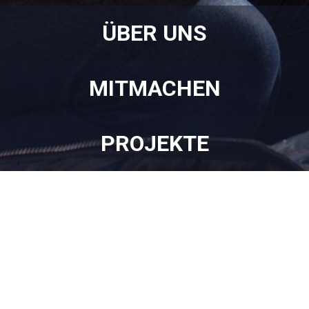
ÜBER UNS
MITMACHEN
PROJEKTE
Werde unser neuestes Mitglied, weil Du mit uns Medizin
neu denkst: Gemeinsam helfen, im Team lernen und
Kontakte knüpfen. Werde jetzt Teil unserer Premedics-
Community und sammle wertvolle Erfahrungen für das
Leben.